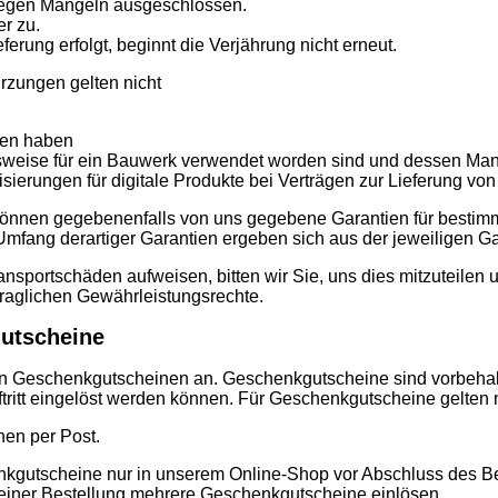
wegen Mängeln ausgeschlossen.
er zu.
rung erfolgt, beginnt die Verjährung nicht erneut.
rzungen gelten nicht
egen haben
sweise für ein Bauwerk verwendet worden sind und dessen Mang
lisierungen für digitale Produkte bei Verträgen zur Lieferung vo
nnen gegebenenfalls von uns gegebene Garantien für bestimm
mfang derartiger Garantien ergeben sich aus der jeweiligen Ga
ransportschäden aufweisen, bitten wir Sie, uns dies mitzuteilen
traglichen Gewährleistungsrechte.
utscheine
b von Geschenkgutscheinen an. Geschenkgutscheine sind vorbeha
uftritt eingelöst werden können. Für Geschenkgutscheine gelte
nen per Post.
nkgutscheine nur in unserem Online-Shop vor Abschluss des B
 einer Bestellung mehrere Geschenkgutscheine einlösen.