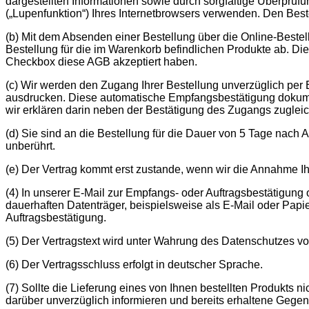
dargestellten Informationen sowie durch sorgfältige Überprü
(„Lupenfunktion“) Ihres Internetbrowsers verwenden. Den Best
(b) Mit dem Absenden einer Bestellung über die Online-Bestellm
Bestellung für die im Warenkorb befindlichen Produkte ab. D
Checkbox diese AGB akzeptiert haben.
(c) Wir werden den Zugang Ihrer Bestellung unverzüglich per E
ausdrucken. Diese automatische Empfangsbestätigung dokumenti
wir erklären darin neben der Bestätigung des Zugangs zuglei
(d) Sie sind an die Bestellung für die Dauer von 5 Tage nach 
unberührt.
(e) Der Vertrag kommt erst zustande, wenn wir die Annahme Ihr
(4) In unserer E-Mail zur Empfangs- oder Auftragsbestätigung 
dauerhaften Datenträger, beispielsweise als E-Mail oder Papi
Auftragsbestätigung.
(5) Der Vertragstext wird unter Wahrung des Datenschutzes vo
(6) Der Vertragsschluss erfolgt in deutscher Sprache.
(7) Sollte die Lieferung eines von Ihnen bestellten Produkts 
darüber unverzüglich informieren und bereits erhaltene Gegen