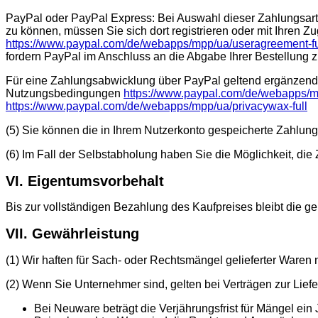
PayPal oder PayPal Express: Bei Auswahl dieser Zahlungsart 
zu können, müssen Sie sich dort registrieren oder mit Ihren 
https://www.paypal.com/de/webapps/mpp/ua/useragreement-fu
fordern PayPal im Anschluss an die Abgabe Ihrer Bestellung zu
Für eine Zahlungsabwicklung über PayPal geltend ergänzen
Nutzungsbedingungen
https://www.paypal.com/de/webapps/m
https://www.paypal.com/de/webapps/mpp/ua/privacywax-full
(5) Sie können die in Ihrem Nutzerkonto gespeicherte Zahlungs
(6) Im Fall der Selbstabholung haben Sie die Möglichkeit, die 
VI. Eigentumsvorbehalt
Bis zur vollständigen Bezahlung des Kaufpreises bleibt die g
VII. Gewährleistung
(1) Wir haften für Sach- oder Rechtsmängel gelieferter Waren
(2) Wenn Sie Unternehmer sind, gelten bei Verträgen zur Lie
Bei Neuware beträgt die Verjährungsfrist für Mängel ein