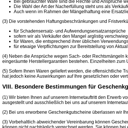
Bei gebrauchter Ware sind die Rechte und Ansprüche 
Die Wahl der Art der Nacherfüllung steht uns als Verkäuf
Auch wenn im Rahmen der Mängelhaftung eine Ersatzliefe
(3) Die vorstehenden Haftungsbeschränkungen und Fristverkü
für Schadensersatz- und Aufwendungsersatzansprüche
sofern wir als Verkäufer den Mangel arglistig verschwi
für Waren, die entsprechend ihrer üblichen Verwendung
für etwaige Verpflichtungen zur Bereitstellung von Aktua
(4) Neben die Ansprüche wegen Sach- oder Rechtsmängeln kö
eingeräumte Herstellergarantien bestehen. Einzelheiten zum U
(5) Sofern Ihnen Waren geliefert werden, die offensichtliche T
hat jedoch keine Auswirkungen auf Ihre gesetzlichen oder ver
VIII. Besondere Bestimmungen für Geschenkg
(1) Wir bieten Ihnen auf unserem Internetauftritt den Erwer
ausgestellt und ausschließlich bei uns auf unserem Interneta
(2) Bei uns erworbene Geschenkgutscheine überlassen wir Ih
(3) Vorbehaltlich abweichender Vereinbarung können Gesche
können nicht nachträglich verrechnet werden. Sie können bei