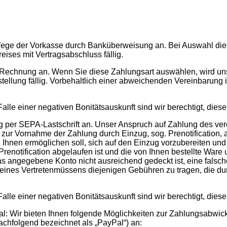
 Wege der Vorkasse durch Banküberweisung an. Bei Auswahl dies
ises mit Vertragsabschluss fällig.
f Rechnung an. Wenn Sie diese Zahlungsart auswählen, wird un
llung fällig. Vorbehaltlich einer abweichenden Vereinbarung is
Falle einer negativen Bonitätsauskunft sind wir berechtigt, die
ng per SEPA-Lastschrift an. Unser Anspruch auf Zahlung des ve
n zur Vornahme der Zahlung durch Einzug, sog. Prenotification, ab
Ihnen ermöglichen soll, sich auf den Einzug vorzubereiten und
Prenotification abgelaufen ist und die von Ihnen bestellte Ware 
 das angegebene Konto nicht ausreichend gedeckt ist, eine fa
ines Vertretenmüssens diejenigen Gebühren zu tragen, die dur
Falle einer negativen Bonitätsauskunft sind wir berechtigt, die
: Wir bieten Ihnen folgende Möglichkeiten zur Zahlungsabwickl
achfolgend bezeichnet als „PayPal“) an: