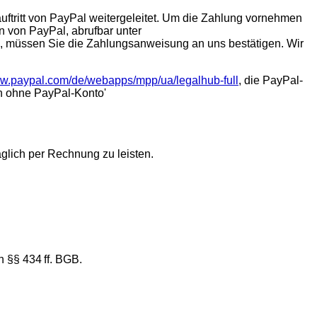
ftritt von PayPal weitergeleitet. Um die Zahlung vornehmen
n von PayPal, abrufbar unter
en, müssen Sie die Zahlungsanweisung an uns bestätigen. Wir
ww.paypal.com/de/webapps/mpp/ua/legalhub-full
, die PayPal-
n ohne PayPal-Konto'
äglich per Rechnung zu leisten.
n §§ 434 ff. BGB.