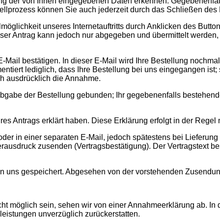
fung der von Ihnen eingegebenen Daten erkennen. Gegebenenfal
ellprozess können Sie auch jederzeit durch das Schließen des 
öglichkeit unseres Internetauftritts durch Anklicken des Button
ieser Antrag kann jedoch nur abgegeben und übermittelt werde
-Mail bestätigen. In dieser E-Mail wird Ihre Bestellung nochma
ert lediglich, dass Ihre Bestellung bei uns eingegangen ist; s
ch ausdrücklich die Annahme.
Abgabe der Bestellung gebunden; Ihr gegebenenfalls bestehendes
es Antrags erklärt haben. Diese Erklärung erfolgt in der Regel 
oder in einer separaten E-Mail, jedoch spätestens bei Lieferun
erausdruck zusenden (Vertragsbestätigung). Der Vertragstext be
n uns gespeichert. Abgesehen von der vorstehenden Zusendung h
nicht möglich sein, sehen wir von einer Annahmeerklärung ab. In
leistungen unverzüglich zurückerstatten.