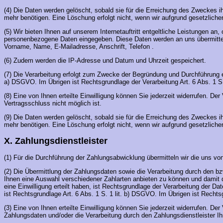
(4) Die Daten werden gelöscht, sobald sie für die Erreichung des Zweckes ih
mehr benötigen. Eine Löschung erfolgt nicht, wenn wir aufgrund gesetzliche
(5) Wir bieten Ihnen auf unserem Internetauftritt entgeltliche Leistungen a
personenbezogene Daten eingegeben. Diese Daten werden an uns übermittel
Vorname, Name, E-Mailadresse, Anschrift, Telefon .
(6) Zudem werden die IP-Adresse und Datum und Uhrzeit gespeichert.
(7) Die Verarbeitung erfolgt zum Zwecke der Begründung und Durchführung eine
a) DSGVO. Im Übrigen ist Rechtsgrundlage der Verarbeitung Art. 6 Abs. 1 S
(8) Eine von Ihnen erteilte Einwilligung können Sie jederzeit widerrufen. D
Vertragsschluss nicht möglich ist.
(9) Die Daten werden gelöscht, sobald sie für die Erreichung des Zweckes ih
mehr benötigen. Eine Löschung erfolgt nicht, wenn wir aufgrund gesetzliche
X. Zahlungsdienstleister
(1) Für die Durchführung der Zahlungsabwicklung übermitteln wir die uns v
(2) Die Übermittlung der Zahlungsdaten sowie die Verarbeitung durch den b
Ihnen eine Auswahl verschiedener Zahlarten anbieten zu können und damit di
eine Einwilligung erteilt haben, ist Rechtsgrundlage der Verarbeitung der D
ist Rechtsgrundlage Art. 6 Abs. 1 S. 1 lit. b) DSGVO. Im Übrigen ist Rechtsg
(3) Eine von Ihnen erteilte Einwilligung können Sie jederzeit widerrufen. D
Zahlungsdaten und/oder die Verarbeitung durch den Zahlungsdienstleister Ihn