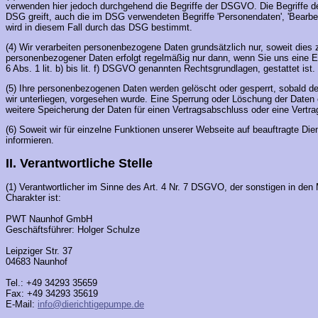
verwenden hier jedoch durchgehend die Begriffe der DSGVO. Die Begriffe de
DSG greift, auch die im DSG verwendeten Begriffe 'Personendaten', 'Bearbe
wird in diesem Fall durch das DSG bestimmt.
(4) Wir verarbeiten personenbezogene Daten grundsätzlich nur, soweit dies z
personenbezogener Daten erfolgt regelmäßig nur dann, wenn Sie uns eine Einw
6 Abs. 1 lit. b) bis lit. f) DSGVO genannten Rechtsgrundlagen, gestattet ist.
(5) Ihre personenbezogenen Daten werden gelöscht oder gesperrt, sobald de
wir unterliegen, vorgesehen wurde. Eine Sperrung oder Löschung der Daten er
weitere Speicherung der Daten für einen Vertragsabschluss oder eine Vertrags
(6) Soweit wir für einzelne Funktionen unserer Webseite auf beauftragte Die
informieren.
II. Verantwortliche Stelle
(1) Verantwortlicher im Sinne des Art. 4 Nr. 7 DSGVO, der sonstigen in d
Charakter ist:
PWT Naunhof GmbH
Geschäftsführer: Holger Schulze
Leipziger Str. 37
04683 Naunhof
Tel.: +49 34293 35659
Fax: +49 34293 35619
E-Mail:
info@dierichtigepumpe.de