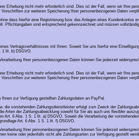
rer Erhebung nicht mehr erforderlich sind. Dies ist der Fall, wenn wir Ihre p
r Vorschriften zur weiteren Speicherung Ihrer personenbezogenen Daten verpfli
n, ohne dass hierfür eine Registrierung bzw. das Anlegen eines Kundenkontos e
t. Pflichtangaben sind entsprechend gekennzeichnet und müssen vollständi
s Vertragsverhältnisses mit Ihnen. Soweit Sie uns hierfür eine Einwilligung er
. 1 lit. b) DSGVO.
er Verarbeitung Ihrer personenbezogenen Daten können Sie jederzeit widerspre
rer Erhebung nicht mehr erforderlich sind. Dies ist der Fall, wenn wir Ihre p
r Vorschriften zur weiteren Speicherung Ihrer personenbezogenen Daten verpfli
on Ihnen zur Verfügung gestellten Zahlungsdaten an PayPal.
zw. die vorstehenden Zahlungsdienstleister erfolgt zum Zweck der Zahlungsab
e Arten der Zahlungsabwicklung sowohl für Sie als auch uns flexibler auszuge
aten Art. 6 Abs. 1 S. 1 lit. a) DSGVO. Soweit die Verarbeitung der vorstehend
rundlage Art. 6 Abs. 1 S. 1 lit. f) DSGVO.
er Verarbeitung Ihrer personenbezogenen Daten können Sie jederzeit widerspre
en keine oder jedenfalls nicht alle Zahlungsarten zur Verfügung gestellt wer