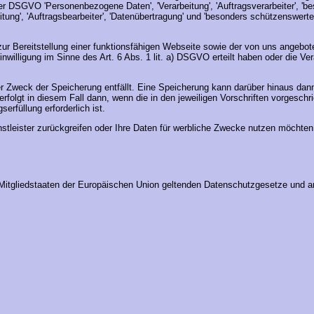
r DSGVO 'Personenbezogene Daten', 'Verarbeitung', 'Auftragsverarbeiter', 'b
itung', 'Auftragsbearbeiter', 'Datenübertragung' und 'besonders schützenswe
ur Bereitstellung einer funktionsfähigen Webseite sowie der von uns angeboten
illigung im Sinne des Art. 6 Abs. 1 lit. a) DSGVO erteilt haben oder die Vera
r Zweck der Speicherung entfällt. Eine Speicherung kann darüber hinaus dann
folgt in diesem Fall dann, wenn die in den jeweiligen Vorschriften vorgeschrie
erfüllung erforderlich ist.
nstleister zurückgreifen oder Ihre Daten für werbliche Zwecke nutzen möchten
en Mitgliedstaaten der Europäischen Union geltenden Datenschutzgesetze und