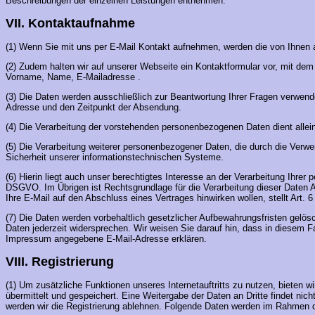
Beschreibungen der einzelnen Leistungen entnehmen.
VII. Kontaktaufnahme
(1) Wenn Sie mit uns per E-Mail Kontakt aufnehmen, werden die von Ihnen 
(2) Zudem halten wir auf unserer Webseite ein Kontaktformular vor, mit d
Vorname, Name, E-Mailadresse .
(3) Die Daten werden ausschließlich zur Beantwortung Ihrer Fragen verwendet.
Adresse und den Zeitpunkt der Absendung.
(4) Die Verarbeitung der vorstehenden personenbezogenen Daten dient allein
(5) Die Verarbeitung weiterer personenbezogener Daten, die durch die Verw
Sicherheit unserer informationstechnischen Systeme.
(6) Hierin liegt auch unser berechtigtes Interesse an der Verarbeitung Ihrer 
DSGVO. Im Übrigen ist Rechtsgrundlage für die Verarbeitung dieser Daten Ar
Ihre E-Mail auf den Abschluss eines Vertrages hinwirken wollen, stellt Art. 
(7) Die Daten werden vorbehaltlich gesetzlicher Aufbewahrungsfristen gelö
Daten jederzeit widersprechen. Wir weisen Sie darauf hin, dass in diesem F
Impressum angegebene E-Mail-Adresse erklären.
VIII. Registrierung
(1) Um zusätzliche Funktionen unseres Internetauftritts zu nutzen, bieten 
übermittelt und gespeichert. Eine Weitergabe der Daten an Dritte findet ni
werden wir die Registrierung ablehnen. Folgende Daten werden im Rahmen d