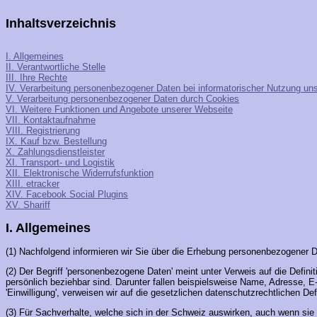
Inhaltsverzeichnis
I. Allgemeines
II. Verantwortliche Stelle
III. Ihre Rechte
IV. Verarbeitung personenbezogener Daten bei informatorischer Nutzung un
V. Verarbeitung personenbezogener Daten durch Cookies
VI. Weitere Funktionen und Angebote unserer Webseite
VII. Kontaktaufnahme
VIII. Registrierung
IX. Kauf bzw. Bestellung
X. Zahlungsdienstleister
XI. Transport- und Logistik
XII. Elektronische Widerrufsfunktion
XIII. etracker
XIV. Facebook Social Plugins
XV. Shariff
I. Allgemeines
(1) Nachfolgend informieren wir Sie über die Erhebung personenbezogener Da
(2) Der Begriff 'personenbezogene Daten' meint unter Verweis auf die Defini
persönlich beziehbar sind. Darunter fallen beispielsweise Name, Adresse, E-Ma
'Einwilligung', verweisen wir auf die gesetzlichen datenschutzrechtlichen D
(3) Für Sachverhalte, welche sich in der Schweiz auswirken, auch wenn si