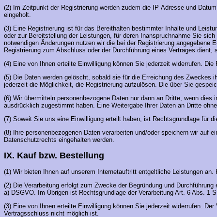
(2) Im Zeitpunkt der Registrierung werden zudem die IP-Adresse und Datum 
eingeholt.
(3) Eine Registrierung ist für das Bereithalten bestimmter Inhalte und Le
oder zur Bereitstellung der Leistungen, für deren Inanspruchnahme Sie sich
notwendigen Änderungen nutzen wir die bei der Registrierung angegebene E-M
Registrierung zum Abschluss oder der Durchführung eines Vertrages dient, st
(4) Eine von Ihnen erteilte Einwilligung können Sie jederzeit widerrufen. Di
(5) Die Daten werden gelöscht, sobald sie für die Erreichung des Zweckes ih
jederzeit die Möglichkeit, die Registrierung aufzulösen. Die über Sie gespe
(6) Wir übermitteln personenbezogene Daten nur dann an Dritte, wenn dies 
ausdrücklich zugestimmt haben. Eine Weitergabe Ihrer Daten an Dritte ohne 
(7) Soweit Sie uns eine Einwilligung erteilt haben, ist Rechtsgrundlage für 
(8) Ihre personenbezogenen Daten verarbeiten und/oder speichern wir auf ei
Datenschutzrechts eingehalten werden.
IX. Kauf bzw. Bestellung
(1) Wir bieten Ihnen auf unserem Internetauftritt entgeltliche Leistungen a
(2) Die Verarbeitung erfolgt zum Zwecke der Begründung und Durchführung eine
a) DSGVO. Im Übrigen ist Rechtsgrundlage der Verarbeitung Art. 6 Abs. 1 S
(3) Eine von Ihnen erteilte Einwilligung können Sie jederzeit widerrufen. D
Vertragsschluss nicht möglich ist.