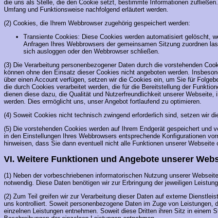
die uns als Stelle, die den Cookie setzt, bestimmte Informationen zufließ
Umfang und Funktionsweise nachfolgend erläutert werden.
(2) Cookies, die Ihrem Webbrowser zugehörig gespeichert werden:
Transiente Cookies: Diese Cookies werden automatisiert gelöscht, 
Anfragen Ihres Webbrowsers der gemeinsamen Sitzung zuordnen lass
sich ausloggen oder den Webbrowser schließen.
(3) Die Verarbeitung personenbezogener Daten durch die vorstehenden Cooki
können ohne den Einsatz dieser Cookies nicht angeboten werden. Insbesond
über einen Account verfügen, setzen wir die Cookies ein, um Sie für Folge
die durch Cookies verarbeitet werden, die für die Bereitstellung der Funkti
dienen diese dazu, die Qualität und Nutzerfreundlichkeit unserer Webseite,
werden. Dies ermöglicht uns, unser Angebot fortlaufend zu optimieren.
(4) Soweit Cookies nicht technisch zwingend erforderlich sind, setzen wir di
(5) Die vorstehenden Cookies werden auf Ihrem Endgerät gespeichert und vo
in den Einstellungen Ihres Webbrowsers entsprechende Konfigurationen vo
hinweisen, dass Sie dann eventuell nicht alle Funktionen unserer Webseit
VI. Weitere Funktionen und Angebote unserer Webs
(1) Neben der vorbeschriebenen informatorischen Nutzung unserer Webseite 
notwendig. Diese Daten benötigen wir zur Erbringung der jeweiligen Leistun
(2) Zum Teil greifen wir zur Verarbeitung dieser Daten auf externe Dienstl
uns kontrolliert. Soweit personenbezogene Daten im Zuge von Leistungen, 
einzelnen Leistungen entnehmen. Soweit diese Dritten ihren Sitz in einem