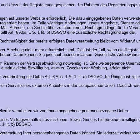
und Uhrzeit der Registrierung gespeichert. Im Rahmen des Registrierungsproz
istungen auf unserer Website erforderlich. Die dazu eingegebenen Daten verwe
 registriert haben. Im Falle wichtiger Änderungen unsere Angebote, Dienste 
ail-Adresse, um Sie hierüber zu informieren. Rechtsgrundlage für die Verarbe
ellt Art. 6 Abs. 1 S. 1 lit. b) DSGVO eine zusätzliche Rechtsgrundlage dar.
e Rechtmäßigkeit der bereits erfolgten Datenverarbeitung bleibt vom Widerruf u
rer Erhebung nicht mehr erforderlich sind. Dies ist der Fall, wenn die Registr
icherten Daten können Sie jederzeit abändern lassen. Gesetzliche Aufbewahrun
im Rahmen der Vertragsabwicklung notwendig ist. Eine weitergehende Übermittl
ausdrückliche Einwilligung, etwa zu Zwecken der Werbung, erfolgt nicht.
die Verarbeitung der Daten Art. 6 Abs. 1 S. 1 lit. a) DSGVO. Im Übrigen ist Rec
nem Server eines externen Anbieters in der Europäischen Union. Dadurch wird
n. Hierfür verarbeiten wir von Ihnen angegebene personenbezogene Daten.
s Vertragsverhältnisses mit Ihnen. Soweit Sie uns hierfür eine Einwilligung er
. 1 lit. b) DSGVO.
er Verarbeitung Ihrer personenbezogenen Daten können Sie jederzeit widerspre