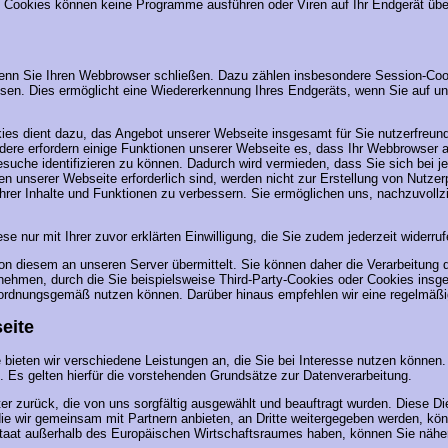
en. Cookies können keine Programme ausführen oder Viren auf Ihr Endgerät üb
wenn Sie Ihren Webbrowser schließen. Dazu zählen insbesondere Session-Cook
en. Dies ermöglicht eine Wiedererkennung Ihres Endgeräts, wenn Sie auf un
es dient dazu, das Angebot unserer Webseite insgesamt für Sie nutzerfreund
ere erfordern einige Funktionen unserer Webseite es, dass Ihr Webbrowser a
besuche identifizieren zu können. Dadurch wird vermieden, dass Sie sich bei
onen unserer Webseite erforderlich sind, werden nicht zur Erstellung von Nut
 ihrer Inhalte und Funktionen zu verbessern. Sie ermöglichen uns, nachzuvoll
ese nur mit Ihrer zuvor erklärten Einwilligung, die Sie zudem jederzeit widerr
n diesem an unseren Server übermittelt. Sie können daher die Verarbeitung d
rnehmen, durch die Sie beispielsweise Third-Party-Cookies oder Cookies in
e ordnungsgemäß nutzen können. Darüber hinaus empfehlen wir eine regelmäß
eite
bieten wir verschiedene Leistungen an, die Sie bei Interesse nutzen können. 
g. Es gelten hierfür die vorstehenden Grundsätze zur Datenverarbeitung.
eister zurück, die von uns sorgfältig ausgewählt und beauftragt wurden. Dies
die wir gemeinsam mit Partnern anbieten, an Dritte weitergegeben werden, k
 Staat außerhalb des Europäischen Wirtschaftsraumes haben, können Sie nähe