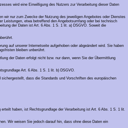
esses wird eine Einwilligung des Nutzers zur Verarbeitung dieser Daten
nden wir nur zum Zwecke der Nutzung des jeweiligen Angebotes oder Dienstes
oder Leistungen, etwa betreffend den Angebotsumfang oder bei technisch
itung der Daten ist Art. 6 Abs. 1 S. 1 lit. a) DSGVO. Soweit die
nberührt.
ierung auf unserer Internetseite aufgehoben oder abgeändert wird. Sie haben
gsfristen bleiben unberührt.
ung der Daten erfolgt nicht bzw. nur dann, wenn Sie der Übermittlung
htsgrundlage Art. 6 Abs. 1 S. 1 lit. b) DSGVO.
 sichergestellt, dass die Standards und Vorschriften des europäischen
teilt haben, ist Rechtsgrundlage der Verarbeitung ist Art. 6 Abs. 1 S. 1 lit.
chen. Wir weisen Sie jedoch darauf hin, dass ohne diese Daten ein