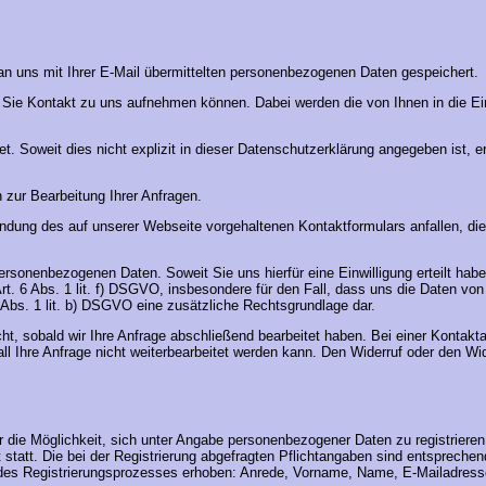
an uns mit Ihrer E-Mail übermittelten personenbezogenen Daten gespeichert.
em Sie Kontakt zu uns aufnehmen können. Dabei werden die von Ihnen in die 
 Soweit dies nicht explizit in dieser Datenschutzerklärung angegeben ist, erf
 zur Bearbeitung Ihrer Anfragen.
endung des auf unserer Webseite vorgehaltenen Kontaktformulars anfallen, di
personenbezogenen Daten. Soweit Sie uns hierfür eine Einwilligung erteilt haben
t. 6 Abs. 1 lit. f) DSGVO, insbesondere für den Fall, dass uns die Daten vo
6 Abs. 1 lit. b) DSGVO eine zusätzliche Rechtsgrundlage dar.
scht, sobald wir Ihre Anfrage abschließend bearbeitet haben. Bei einer Kont
all Ihre Anfrage nicht weiterbearbeitet werden kann. Den Widerruf oder den 
wir die Möglichkeit, sich unter Angabe personenbezogener Daten zu registrie
cht statt. Die bei der Registrierung abgefragten Pflichtangaben sind entspre
es Registrierungsprozesses erhoben: Anrede, Vorname, Name, E-Mailadresse,