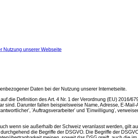
er Nutzung unserer Webseite
nenbezogener Daten bei der Nutzung unserer Internetseite.
 auf die Definition des Art. 4 Nr. 1 der Verordnung (EU) 2016/
ar sind. Darunter fallen beispielsweise Name, Adresse, E-Mail-A
rantwortlicher', 'Auftragsverarbeiter' und 'Einwilligung', verwei
 auch wenn sie außerhalb der Schweiz veranlasst werden, gilt
h durchgehend die Begriffe der DSGVO. Die Begriffe der DSGVO
Datenübertragbarkeit meinen, soweit das DSG greift, auch die i