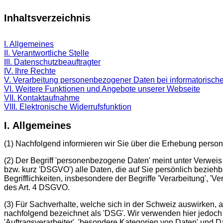
Inhaltsverzeichnis
I. Allgemeines
II. Verantwortliche Stelle
III. Datenschutzbeauftragter
IV. Ihre Rechte
V. Verarbeitung personenbezogener Daten bei informatorisch
VI. Weitere Funktionen und Angebote unserer Webseite
VII. Kontaktaufnahme
VIII. Elektronische Widerrufsfunktion
I. Allgemeines
(1) Nachfolgend informieren wir Sie über die Erhebung perso
(2) Der Begriff 'personenbezogene Daten' meint unter Verweis
bzw. kurz 'DSGVO') alle Daten, die auf Sie persönlich beziehb
Begrifflichkeiten, insbesondere der Begriffe 'Verarbeitung', 'Ve
des Art. 4 DSGVO.
(3) Für Sachverhalte, welche sich in der Schweiz auswirken,
nachfolgend bezeichnet als 'DSG'. Wir verwenden hier jedoc
'Auftragsverarbeiter', 'besondere Kategorien von Daten' und 